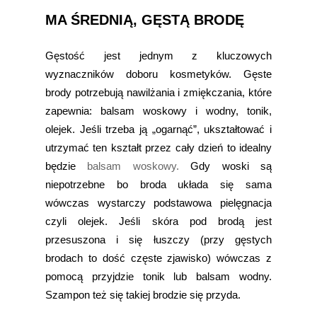
MA ŚREDNIĄ, GĘSTĄ BRODĘ
Gęstość jest jednym z kluczowych
wyznaczników doboru kosmetyków. Gęste
brody potrzebują nawilżania i zmiękczania, które
zapewnia: balsam woskowy i wodny, tonik,
olejek. Jeśli trzeba ją „ogarnąć”, ukształtować i
utrzymać ten kształt przez cały dzień to idealny
będzie
balsam woskowy.
Gdy woski są
niepotrzebne bo broda układa się sama
wówczas wystarczy podstawowa pielęgnacja
czyli olejek. Jeśli skóra pod brodą jest
przesuszona i się łuszczy (przy gęstych
brodach to dość częste zjawisko) wówczas z
pomocą przyjdzie tonik lub balsam wodny.
Szampon też się takiej brodzie się przyda.