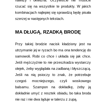
nawilży i okiełzna. Oczywiście nie musicie
rzucać się na wszystkie te produkty. W jakich
kombinacjach najlepiej się sprawdzą będę pisała
szerzej w następnych tekstach.
MA DŁUGĄ, RZADKĄ BRODĘ
Przy takiej brodzie nacisk kładziony jest na
utrzymanie jej w ryzach bo ma ona tendencję do
samowoli. Robi co chce i układa się jak chce.
Jeśli mężczyźnie to nie przeszkadza wystarczy
olejek, żeby wyglądała na zadbaną i błyszczącą.
Jeśli na nią psioczy to znak, że potrzebuje
czegoś mocniejszego, czyli woskowego
balsamu. Szampon na dokładkę, żeby ją
dokładnie umyć z resztek obiadu, bo taka broda
nie raz i nie dwa ląduje w talerzu z zupą.