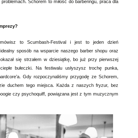
roblemach. Schorem to miłość do barberingu, praca dla
imprezy?
mówisz to Scumbash-Festival i jest to jeden dzień
idealny sposób na wsparcie naszego barber shopu oraz
azał się strzałem w dziesiątkę, bo już przy pierwszej
 ciepłe bułeczki. Na festiwalu usłyszysz trochę punka,
i hardcore’a. Gdy rozpoczynaliśmy przygodę ze Schorem,
dzie duchem tego miejsca. Każda z naszych fryzur, bez
oogie czy psychoquiff, powiązana jest z tym muzycznym