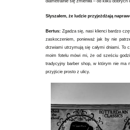
diametralnie się zmieniła – od kilku dobryc
Słyszałem, że ludzie przyjeżdżają napraw
Bertus:
Zgadza się, nasi klienci bardzo czę
zaskoczeniem, ponieważ jak by nie patrze
drzwiami utrzymują się całymi dniami. To c
moim fotelu mówi mi, że od sześciu godz
tradycyjny barber shop, w którym nie ma m
przyjście prosto z ulicy.