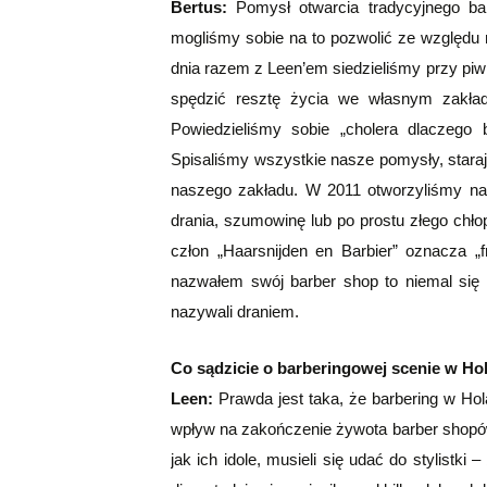
Bertus:
Pomysł otwarcia tradycyjnego bar
mogliśmy sobie na to pozwolić ze względu 
dnia razem z Leen’em siedzieliśmy przy piwi
spędzić resztę życia we własnym zakładzi
Powiedzieliśmy sobie „cholera dlaczego
Spisaliśmy wszystkie nasze pomysły, stara
naszego zakładu. W 2011 otworzyliśmy n
drania, szumowinę lub po prostu złego chło
człon „Haarsnijden en Barbier” oznacza „f
nazwałem swój barber shop to niemal się 
nazywali draniem.
Co sądzicie o barberingowej scenie w Ho
Leen:
Prawda jest taka, że barbering w Hola
wpływ na zakończenie żywota barber shopów, 
jak ich idole, musieli się udać do stylistki 