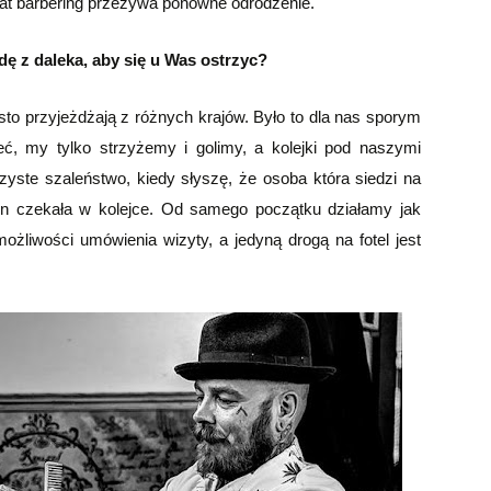
h lat barbering przeżywa ponowne odrodzenie.
dę z daleka, aby się u Was ostrzyc?
sto przyjeżdżają z różnych krajów. Było to dla nas sporym
ć, my tylko strzyżemy i golimy, a kolejki pod naszymi
zyste szaleństwo, kiedy słyszę, że osoba która siedzi na
in czekała w kolejce. Od samego początku działamy jak
ożliwości umówienia wizyty, a jedyną drogą na fotel jest