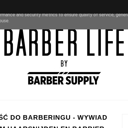
liver its services and to analyze traffic. Your IP address and u
rmance and security metrics to ensure quality of service, gene
buse.
OŚĆ DO BARBERINGU - WYWIAD