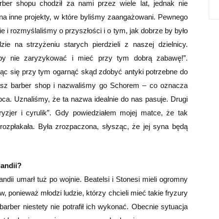
ber shopu chodził za nami przez wiele lat, jednak nie
na inne projekty, w które byliśmy zaangażowani. Pewnego
e i rozmyślaliśmy o przyszłości i o tym, jak dobrze by było
e na strzyżeniu starych pierdzieli z naszej dzielnicy.
 by nie zaryzykować i mieć przy tym dobrą zabawę!”.
jąc się przy tym ogarnąć skąd zdobyć antyki potrzebne do
asz barber shop i nazwaliśmy go Schorem – co oznacza
pca. Uznaliśmy, że ta nazwa idealnie do nas pasuje. Drugi
ryzjer i cyrulik”. Gdy powiedziałem mojej matce, że tak
rozpłakała. Była zrozpaczona, słysząc, że jej syna będą
landii?
ndii umarł tuż po wojnie. Beatelsi i Stonesi mieli ogromny
ponieważ młodzi ludzie, którzy chcieli mieć takie fryzury
– barber niestety nie potrafił ich wykonać. Obecnie sytuacja